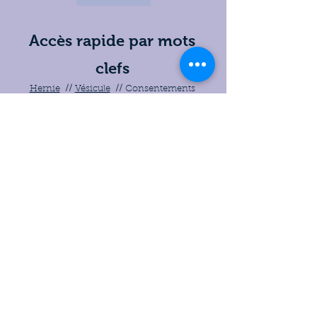
Accès rapide par mots
clefs
Hernie
//
Vésicule
//
Consentements
//
Ordonnance
//
Arrêt de travail
//
Consultations
//
Colon
//
Hémorroides
//
Suivi
Acueil 24H/24 7J/7
Hopital Privé Marseille
Beauregard
Standard urgences:
04 91 12 13 14