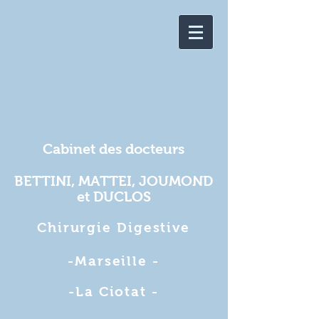
Cabinet des docteurs
BETTINI, MATTEI, JOUMOND
et DUCLOS
Chirurgie Digestive
-Marseille -
-La Ciotat -