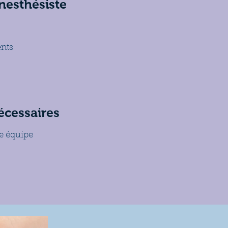
nesthésiste
nts
écessaires
re équipe