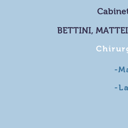
Cabinet
BETTINI, MATTE
Chirur
-Ma
-La