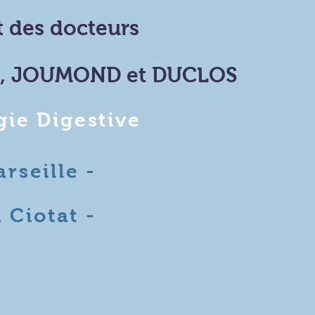
 des docteurs
I, JOUMOND et DUCLOS
gie Digestive
rseille -
 Ciotat -