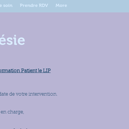
e soin
Prendre RDV
More
ésie
ormation Patient le LIP
date de votre intervention.
 en charge,