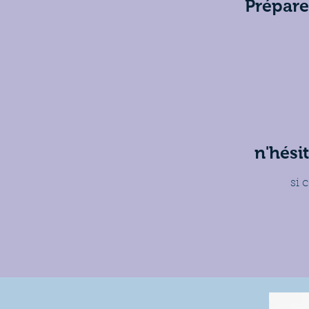
Prépare
n'hési
si 