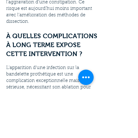
l’aggravation d’une constipation. Ce
risque est aujourd’hui moins important
avec l’amélioration des méthodes de
dissection.
À QUELLES COMPLICATIONS
À LONG TERME EXPOSE
CETTE INTERVENTION ?
L’apparition d’une infection sur la
bandelette prothétique est une
complication exceptionnelle mais très
sérieuse, nécessitant son ablation pour
éviter la propagation de l’infection, en
particulier au disque vertébral. Des
complications pariétales au niveau des
cicatrices sont possibles mais bénignes
(déhiscence). Une occlusion intestinale
sur adhérences intra-abdominales peut
survenir comme chez tout patient qui a